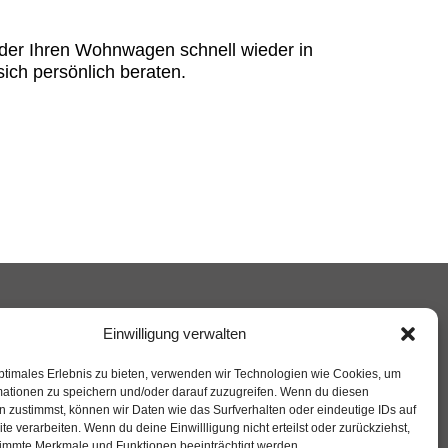
 oder Ihren Wohnwagen schnell wieder in
ich persönlich beraten.
Rechtliches
Einwilligung verwalten
Impressum
ptimales Erlebnis zu bieten, verwenden wir Technologien wie Cookies, um
mationen zu speichern und/oder darauf zuzugreifen. Wenn du diesen
Datenschutzerklärung
 zustimmst, können wir Daten wie das Surfverhalten oder eindeutige IDs auf
te verarbeiten. Wenn du deine Einwillligung nicht erteilst oder zurückziehst,
immte Merkmale und Funktionen beeinträchtigt werden.