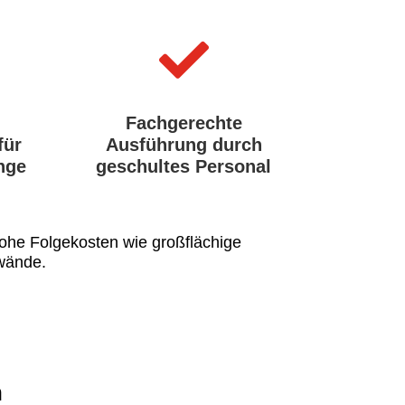

Fachgerechte
für
Ausführung durch
nge
geschultes Personal
hohe Folgekosten wie großflächige
nwände.
n