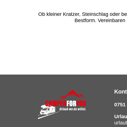
Ob kleiner Kratzer, Steinschlag oder b
Bestform. Vereinbaren 
Kont
0751
Urla
urla