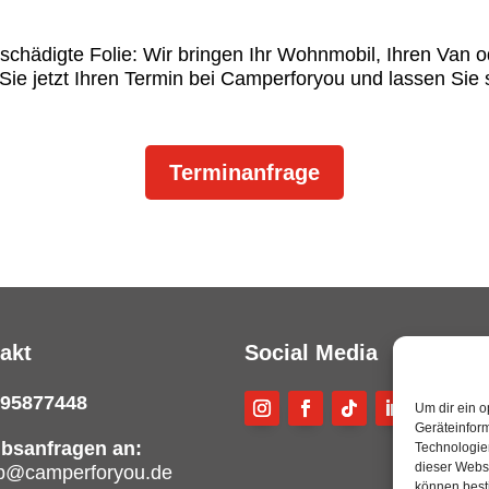
eschädigte Folie: Wir bringen Ihr Wohnmobil, Ihren Van
Sie jetzt Ihren Termin bei Camperforyou und lassen Sie s
Terminanfrage
akt
Social Media
 95877448
Um dir ein o
Geräteinfor
ubsanfragen an:
Technologien
dieser Websi
ub@camperforyou.de
können best