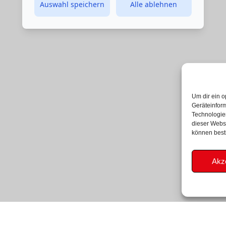
Um dir ein o
Geräteinfor
Technologien
dieser Websi
können best
Akz