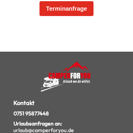
Terminanfrage
Kontakt
0751 95877448
Urlaubsanfragen an:
urlaub@camperforyou.de